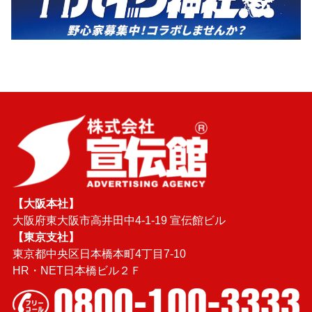
【大阪本社】
大阪府東大阪市高井田中4-1-19 宣伝館ビル
【東京支社】
東京都中央区日本橋本町4丁目7-10
HR・NET日本橋ビル２Ｆ