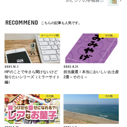
ルピシアの冬福袋
RECOMMEND
こちらの記事も人気です。
ホームページ館
その他
2021.12.1
2023.8.31
HPのことで今さら聞けないけど
担当厳選！本当においしいお土産
知りたいシリーズ（ミラーサイト
2選～その１～
編）
その他
その他