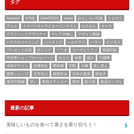
タグ
Amazon
HTML
SNAP2020
zoom
おもしろい写真
ととのう
アニメ
イメージキャラクターコンテスト
エクセル
キャラ
グラフィックデザイナー
テレアポ無し
デザイン動画
ハウスクリーニング
ハリネミズ
ハルウララ
ハワイ
ビジネス
プレゼント企画
ポイント
マリオ
ユーザビリティ
両面印刷
中古車ショップホームページ
仕上り
休業
値引
六福神
名刺デザイン
坐摩神社
季節感
宅配
小噺
差し替え
携帯ショップ
文字化け
新聞折込
日本の風景
桜並木
激安印刷編
甘い
耐熱ステッカー
親切
貼り紙
食品サンプル
最新の記事
美味しいものを食べて暑さを乗り切ろう！