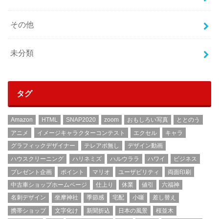
その他
未分類
タグ
Amazon
HTML
SNAP2020
zoom
おもしろい写真
ととのう
アニメ
イメージキャラクターコンテスト
エクセル
キャラ
グラフィックデザイナー
テレアポ無し
デザイン動画
ハウスクリーニング
ハリネミズ
ハルウララ
ハワイ
ビジネス
プレゼント企画
ポイント
マリオ
ユーザビリティ
両面印刷
中古車ショップホームページ
仕上り
休業
値引
六福神
名刺デザイン
坐摩神社
季節感
宅配
小噺
差し替え
携帯ショップ
文字化け
新聞折込
日本の風景
桜並木