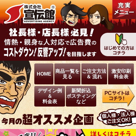
商品一覧を
ご注文方法
激安印刷
HOME
見る
＆ 流れ
料金表
デザイン例
新聞折込
＆
ポスティング
料金表
など