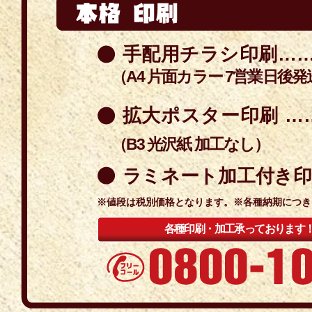
手配用チラシ印刷………
（A4 片面カラー 7営業日後発
拡大ポスター印刷 ……
（B3 光沢紙 加工なし）
ラミネート加工付き印刷（
※値段は税別価格となります。※各種納期につき
各種印刷・加工承っております