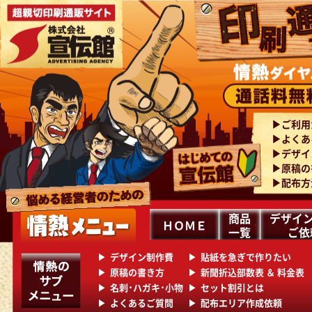
ご利用
よくあ
デザイ
原稿の
配布方
商品
デザイン
ＨＯＭＥ
一覧
ご依
デザイン制作費
貼紙を急ぎで作りたい
原稿の書き方
新聞折込部数表 ＆ 料金表
名刺･ハガキ･小物
セット割引とは
よくあるご質問
配布エリア作成依頼