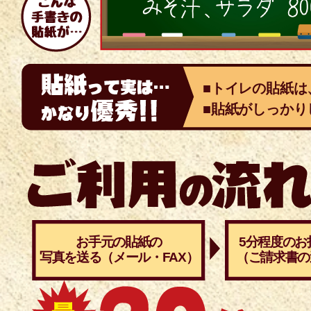
■トイレの貼紙は
■貼紙がしっかり
お手元の貼紙の
5分程度のお
写真を送る（メール・FAX）
（ご請求書の