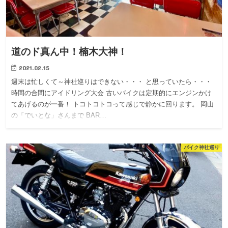
道のド真ん中！楠木大神！
2021.02.15
週末は忙しくて～神社巡りはできない・・・ と思っていたら・・・
時間の合間にアイドリング大会 古いバイクは定期的にエンジンかけ
てあげるのが一番！ トコトコトコって感じで静かに回ります。 岡山
の「でいとな」さんまで BAR…
バイク神社巡り