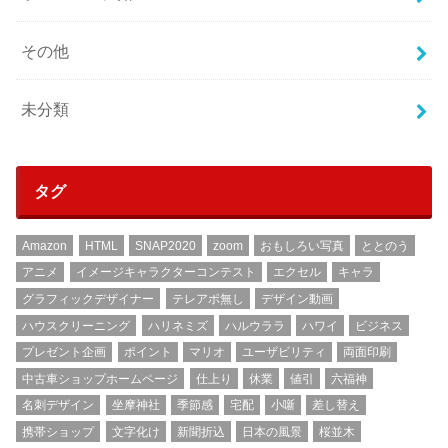
その他
未分類
タグ
Amazon
HTML
SNAP2020
zoom
おもしろい写真
ととのう
アニメ
イメージキャラクターコンテスト
エクセル
キャラ
グラフィックデザイナー
テレアポ無し
デザイン動画
ハウスクリーニング
ハリネミズ
ハルウララ
ハワイ
ビジネス
プレゼント企画
ポイント
マリオ
ユーザビリティ
両面印刷
中古車ショップホームページ
仕上り
休業
値引
六福神
名刺デザイン
坐摩神社
季節感
宅配
小噺
差し替え
携帯ショップ
文字化け
新聞折込
日本の風景
桜並木