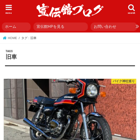
menu
search
ホーム
宣伝館HPを見る
お問い合わせ
HOME
タグ : 旧車
旧車
バイク神社巡り