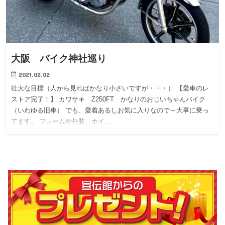
大阪 バイク神社巡り
2021.02.02
壮大な目標（人から見ればかなり小さいですが・・・） 【愛車のレ
ストア完了！】 カワサキ Z250FT かなりのおじいちゃんバイク
（いわゆる旧車） でも、愛着あるしお気に入りなので～大事に乗っ
てます。 フレームや外装、ホイ…