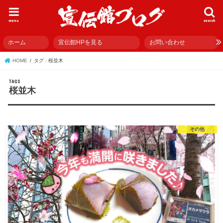
menu
search
ホーム
宣伝館HPを見る
お問い合わせ
HOME
タグ : 桜並木
桜並木
その他