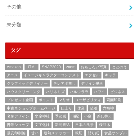
その他
未分類
タグ
Amazon
HTML
SNAP2020
zoom
おもしろい写真
ととのう
アニメ
イメージキャラクターコンテスト
エクセル
キャラ
グラフィックデザイナー
テレアポ無し
デザイン動画
ハウスクリーニング
ハリネミズ
ハルウララ
ハワイ
ビジネス
プレゼント企画
ポイント
マリオ
ユーザビリティ
両面印刷
中古車ショップホームページ
仕上り
休業
値引
六福神
名刺デザイン
坐摩神社
季節感
宅配
小噺
差し替え
携帯ショップ
文字化け
新聞折込
日本の風景
桜並木
激安印刷編
甘い
耐熱ステッカー
親切
貼り紙
食品サンプル