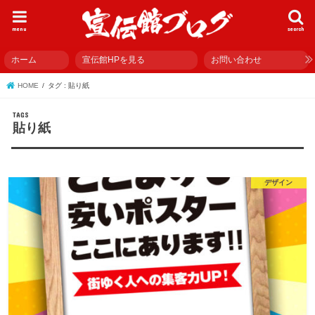
menu
search
ホーム
宣伝館HPを見る
お問い合わせ
HOME
タグ : 貼り紙
貼り紙
デザイン