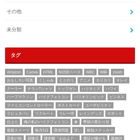
その他
未分類
タグ
Amazon
Canva
HTML
NOSEベース
WBC
W杯
zoom
おもしろい写真
くしゃみ
ととのう
アニメ
カリカリ
キレイ
クーラー
チラシTシャツ
トップガン
ハリネミズ
ハワイ
ハーフマラソン
バイクフォトコン
パリオリンピック
ビジネス
ファミコンコントローラー
ポストカード
ユーザビリティ
ラピュタパン
リクルート
リレー侍
レイングッズ
ロボット
仕上り
俺の私のバイクフォトコン
傘
季節の変わり目
最新スイーツ
毎月5日
環境問題
甘い
耐熱ステッカー
芸術の秋
若隆元
護衛艦「おおよど」
電話が唾がる
風物詩