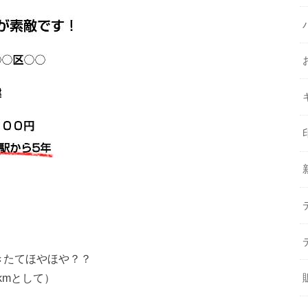
きたてほやほや？？
8kmとして）