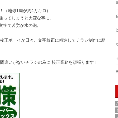
！（地球1周が約4万キロ）
違ってしまうと大変な事に。
文字で苦労が水の泡。
、校正ボーイが日々、文字校正に精進してチラシ制作に励
に間違いがないチラシの為に 校正業務を頑張ります！