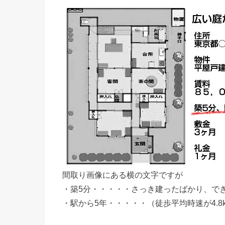
間取り画像にある横の文字ですが
・築5分・・・・・さっき建ったばかり、で
・駅から5年・・・・・（徒歩平均時速が4.