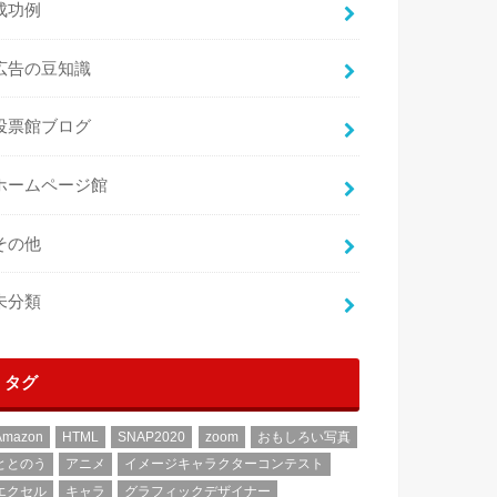
成功例
広告の豆知識
投票館ブログ
ホームページ館
その他
未分類
タグ
Amazon
HTML
SNAP2020
zoom
おもしろい写真
ととのう
アニメ
イメージキャラクターコンテスト
エクセル
キャラ
グラフィックデザイナー