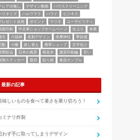
テレアポ無し
デザイン動画
ハウスクリーニング
ハリネミズ
ハルウララ
ハワイ
ビジネス
プレゼント企画
ポイント
マリオ
ユーザビリティ
両面印刷
中古車ショップホームページ
仕上り
休業
値引
六福神
名刺デザイン
坐摩神社
季節感
宅配
小噺
差し替え
携帯ショップ
文字化け
新聞折込
日本の風景
桜並木
激安印刷編
甘い
耐熱ステッカー
親切
貼り紙
食品サンプル
最新の記事
美味しいものを食べて暑さを乗り切ろう！
カミナリ炸裂
思わず手に取ってしまうデザイン