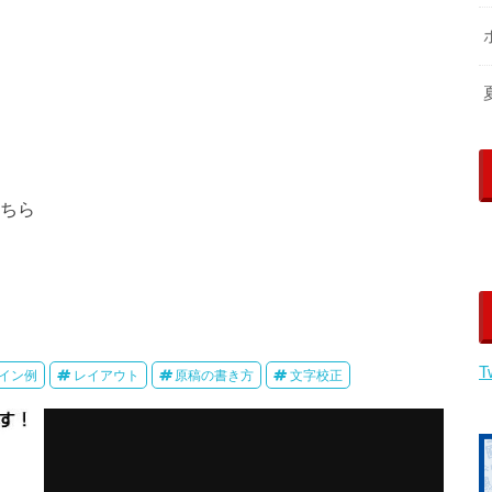
こちら
T
イン例
レイアウト
原稿の書き方
文字校正