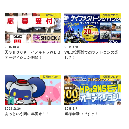
お知らせ
投票館ブログ
2016.10.4
2019.7.17
天ＳＨＯＣＫ！イメキャラＷＥＢ
WEB投票館でのフォトコンの楽
オーディション開始！
しさ！
投票館ブログ
投票館ブログ
2020.2.26
2018.2.9
あっという間に年度末！！
選考会議中ですっ！