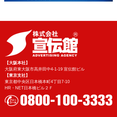
【大阪本社】
大阪府東大阪市高井田中4-1-19 宣伝館ビル
【東京支社】
東京都中央区日本橋本町4丁目7-10
HR・NET日本橋ビル２Ｆ