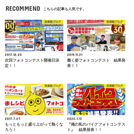
RECOMMEND
こちらの記事も人気です。
投票館ブログ
投票館ブログ
2017.10.25
2019.11.21
次回フォトコンテスト開催日決
働く姿フォトコンテスト 結果発
定！！
表！！
投票館ブログ
投票館ブログ
2017.7.27
2022.1.13
もっともっと盛り上がって熱くな
『俺の私のバイクフォトコンテス
ろう！
ト』 結果発表！！