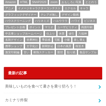
Amazon
HTML
SNAP2020
zoom
おもしろい写真
ととのう
アニメ
イメージキャラクターコンテスト
エクセル
キャラ
グラフィックデザイナー
テレアポ無し
デザイン動画
ハウスクリーニング
ハリネミズ
ハルウララ
ハワイ
ビジネス
プレゼント企画
ポイント
マリオ
ユーザビリティ
両面印刷
中古車ショップホームページ
仕上り
休業
値引
六福神
名刺デザイン
坐摩神社
季節感
宅配
小噺
差し替え
携帯ショップ
文字化け
新聞折込
日本の風景
桜並木
激安印刷編
甘い
耐熱ステッカー
親切
貼り紙
食品サンプル
最新の記事
美味しいものを食べて暑さを乗り切ろう！
カミナリ炸裂