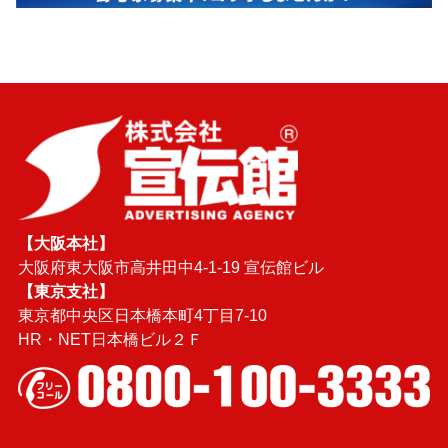
【大阪本社】
大阪府東大阪市高井田中4-1-19 宣伝館ビル
【東京支社】
東京都中央区日本橋本町4丁目7-10
HR・NET日本橋ビル２Ｆ