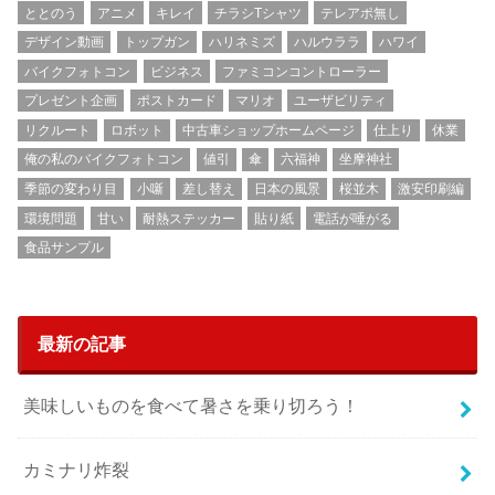
ととのう
アニメ
キレイ
チラシTシャツ
テレアポ無し
デザイン動画
トップガン
ハリネミズ
ハルウララ
ハワイ
バイクフォトコン
ビジネス
ファミコンコントローラー
プレゼント企画
ポストカード
マリオ
ユーザビリティ
リクルート
ロボット
中古車ショップホームページ
仕上り
休業
俺の私のバイクフォトコン
値引
傘
六福神
坐摩神社
季節の変わり目
小噺
差し替え
日本の風景
桜並木
激安印刷編
環境問題
甘い
耐熱ステッカー
貼り紙
電話が唾がる
食品サンプル
最新の記事
美味しいものを食べて暑さを乗り切ろう！
カミナリ炸裂