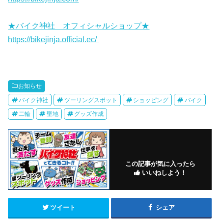
★バイク神社 オフィシャルショップ★
https://bikejinja.official.ec/
お知らせ
バイク神社
ツーリングスポット
ショッピング
バイク
二輪
聖地
グッズ作成
この記事が気に入ったら
いいねしよう！
ツイート
シェア