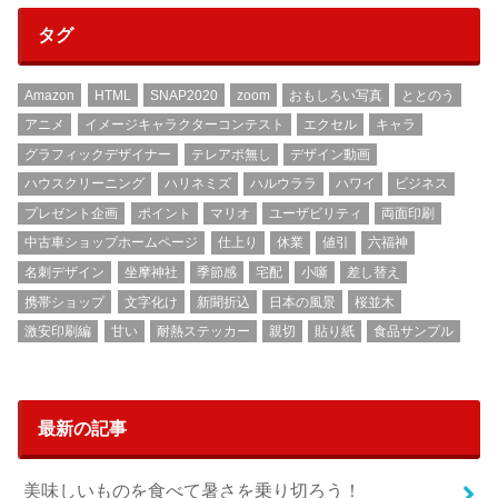
タグ
Amazon
HTML
SNAP2020
zoom
おもしろい写真
ととのう
アニメ
イメージキャラクターコンテスト
エクセル
キャラ
グラフィックデザイナー
テレアポ無し
デザイン動画
ハウスクリーニング
ハリネミズ
ハルウララ
ハワイ
ビジネス
プレゼント企画
ポイント
マリオ
ユーザビリティ
両面印刷
中古車ショップホームページ
仕上り
休業
値引
六福神
名刺デザイン
坐摩神社
季節感
宅配
小噺
差し替え
携帯ショップ
文字化け
新聞折込
日本の風景
桜並木
激安印刷編
甘い
耐熱ステッカー
親切
貼り紙
食品サンプル
最新の記事
美味しいものを食べて暑さを乗り切ろう！