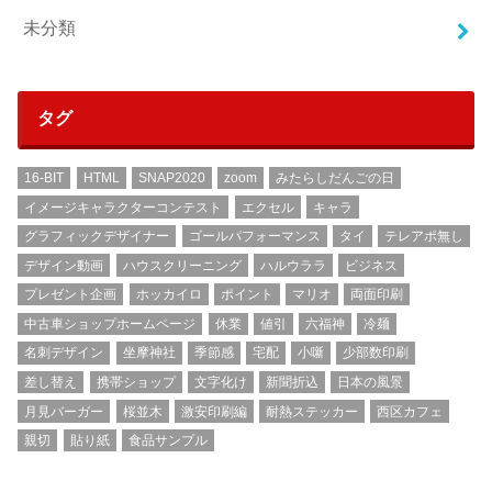
未分類
タグ
16-BIT
HTML
SNAP2020
zoom
みたらしだんごの日
イメージキャラクターコンテスト
エクセル
キャラ
グラフィックデザイナー
ゴールパフォーマンス
タイ
テレアポ無し
デザイン動画
ハウスクリーニング
ハルウララ
ビジネス
プレゼント企画
ホッカイロ
ポイント
マリオ
両面印刷
中古車ショップホームページ
休業
値引
六福神
冷麺
名刺デザイン
坐摩神社
季節感
宅配
小噺
少部数印刷
差し替え
携帯ショップ
文字化け
新聞折込
日本の風景
月見バーガー
桜並木
激安印刷編
耐熱ステッカー
西区カフェ
親切
貼り紙
食品サンプル