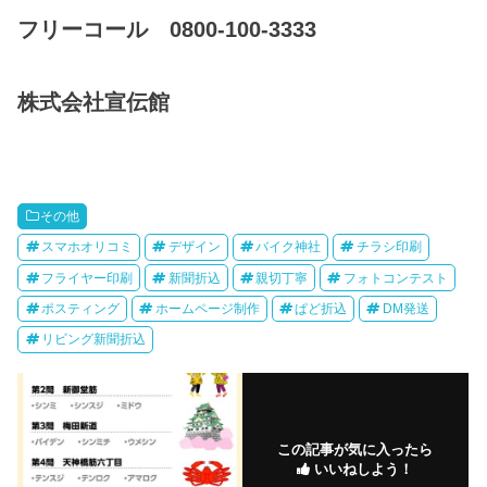
フリーコール 0800-100-3333
株式会社宣伝館
その他
スマホオリコミ
デザイン
バイク神社
チラシ印刷
フライヤー印刷
新聞折込
親切丁寧
フォトコンテスト
ポスティング
ホームページ制作
ぱど折込
DM発送
リビング新聞折込
この記事が気に入ったら
いいねしよう！