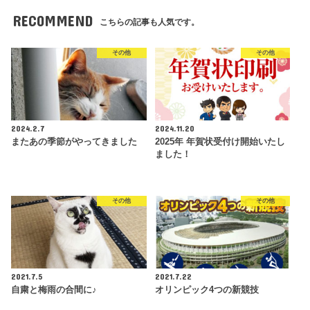
RECOMMEND
こちらの記事も人気です。
その他
その他
2024.2.7
2024.11.20
またあの季節がやってきました
2025年 年賀状受付け開始いたし
ました！
その他
その他
2021.7.5
2021.7.22
自粛と梅雨の合間に♪
オリンピック4つの新競技