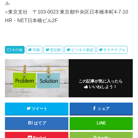
ル
○東京支社 〒103-0023 東京都中央区日本橋本町4-7-10
HR・NET日本橋ビル2F
その他
印刷
宣伝館
ビジネス単語
サステナブル
この記事が気に入ったら
いいねしよう！
ツイート
シェア
はてブ
LINE
Pocket
feedly