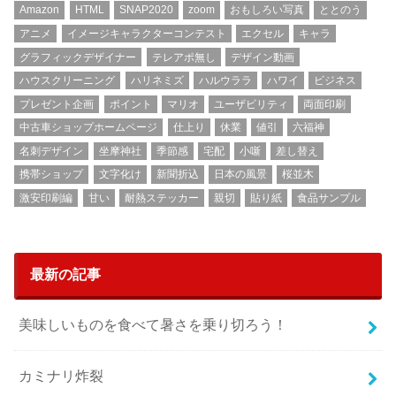
Amazon
HTML
SNAP2020
zoom
おもしろい写真
ととのう
アニメ
イメージキャラクターコンテスト
エクセル
キャラ
グラフィックデザイナー
テレアポ無し
デザイン動画
ハウスクリーニング
ハリネミズ
ハルウララ
ハワイ
ビジネス
プレゼント企画
ポイント
マリオ
ユーザビリティ
両面印刷
中古車ショップホームページ
仕上り
休業
値引
六福神
名刺デザイン
坐摩神社
季節感
宅配
小噺
差し替え
携帯ショップ
文字化け
新聞折込
日本の風景
桜並木
激安印刷編
甘い
耐熱ステッカー
親切
貼り紙
食品サンプル
最新の記事
美味しいものを食べて暑さを乗り切ろう！
カミナリ炸裂