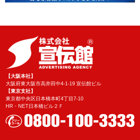
【大阪本社】
大阪府東大阪市高井田中4-1-19 宣伝館ビル
【東京支社】
東京都中央区日本橋本町4丁目7-10
HR・NET日本橋ビル２Ｆ