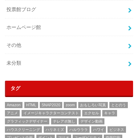
投票館ブログ
ホームページ館
その他
未分類
タグ
Amazon
HTML
SNAP2020
zoom
おもしろい写真
ととのう
アニメ
イメージキャラクターコンテスト
エクセル
キャラ
グラフィックデザイナー
テレアポ無し
デザイン動画
ハウスクリーニング
ハリネミズ
ハルウララ
ハワイ
ビジネス
プレゼント企画
ポイント
マリオ
ユーザビリティ
両面印刷