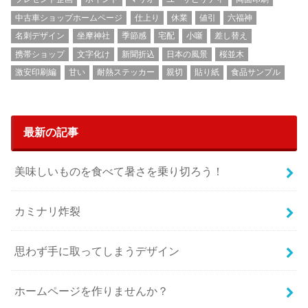
中古車ショップホームページ
仕上り
休業
値引
六福神
名刺デザイン
坐摩神社
季節感
宅配
小噺
差し替え
携帯ショップ
文字化け
新聞折込
日本の風景
桜並木
激安印刷編
甘い
耐熱ステッカー
親切
貼り紙
食品サンプル
最新の記事
美味しいものを食べて暑さを乗り切ろう！
カミナリ炸裂
思わず手に取ってしまうデザイン
ホームページを作りませんか？