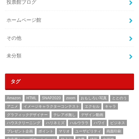
投票館ブログ
ホームページ館
その他
未分類
タグ
Amazon
HTML
SNAP2020
zoom
おもしろい写真
ととのう
アニメ
イメージキャラクターコンテスト
エクセル
キャラ
グラフィックデザイナー
テレアポ無し
デザイン動画
ハウスクリーニング
ハリネミズ
ハルウララ
ハワイ
ビジネス
プレゼント企画
ポイント
マリオ
ユーザビリティ
両面印刷