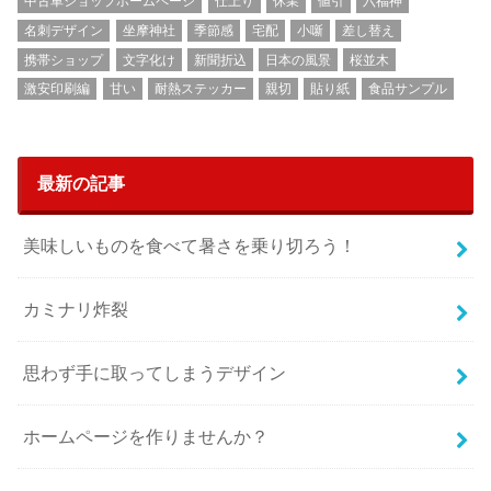
中古車ショップホームページ
仕上り
休業
値引
六福神
名刺デザイン
坐摩神社
季節感
宅配
小噺
差し替え
携帯ショップ
文字化け
新聞折込
日本の風景
桜並木
激安印刷編
甘い
耐熱ステッカー
親切
貼り紙
食品サンプル
最新の記事
美味しいものを食べて暑さを乗り切ろう！
カミナリ炸裂
思わず手に取ってしまうデザイン
ホームページを作りませんか？