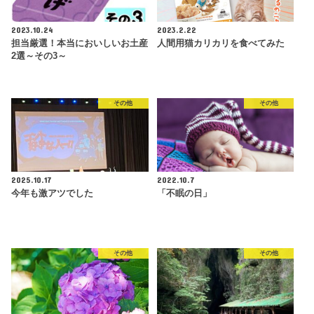
2023.10.24
2023.2.22
担当厳選！本当においしいお土産
人間用猫カリカリを食べてみた
2選～その3～
その他
その他
2025.10.17
2022.10.7
今年も激アツでした
「不眠の日」
その他
その他