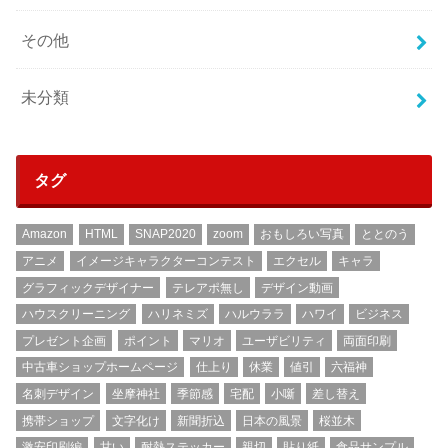
その他
未分類
タグ
Amazon
HTML
SNAP2020
zoom
おもしろい写真
ととのう
アニメ
イメージキャラクターコンテスト
エクセル
キャラ
グラフィックデザイナー
テレアポ無し
デザイン動画
ハウスクリーニング
ハリネミズ
ハルウララ
ハワイ
ビジネス
プレゼント企画
ポイント
マリオ
ユーザビリティ
両面印刷
中古車ショップホームページ
仕上り
休業
値引
六福神
名刺デザイン
坐摩神社
季節感
宅配
小噺
差し替え
携帯ショップ
文字化け
新聞折込
日本の風景
桜並木
激安印刷編
甘い
耐熱ステッカー
親切
貼り紙
食品サンプル