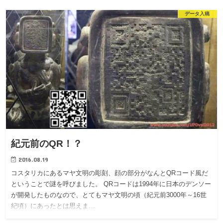
データ入稿
紀元前のQR！？
2016.08.19
コスタリカにあるマヤ文明の彫刻、顔の部分がなんとQRコード風だ
ということで謎を呼びました。 QRコードは1994年に日本のデンソー
が開発したものなので、とてもマヤ文明の頃（紀元前3000年～16世
紀頃）にあったとは思えま…