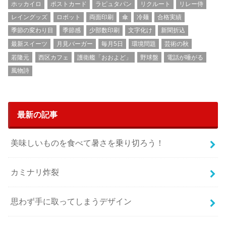
ホッカイロ
ポストカード
ラピュタパン
リクルート
リレー侍
レイングッズ
ロボット
両面印刷
傘
冷麺
合格実績
季節の変わり目
季節感
少部数印刷
文字化け
新聞折込
最新スイーツ
月見バーガー
毎月5日
環境問題
芸術の秋
若隆元
西区カフェ
護衛艦「おおよど」
野球盤
電話が唾がる
風物詩
最新の記事
美味しいものを食べて暑さを乗り切ろう！
カミナリ炸裂
思わず手に取ってしまうデザイン