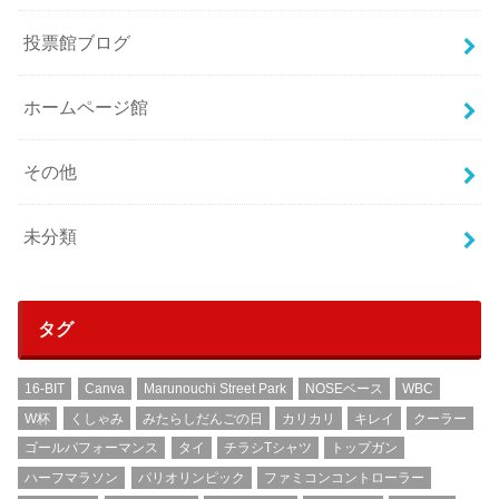
投票館ブログ
ホームページ館
その他
未分類
タグ
16-BIT
Canva
Marunouchi Street Park
NOSEベース
WBC
W杯
くしゃみ
みたらしだんごの日
カリカリ
キレイ
クーラー
ゴールパフォーマンス
タイ
チラシTシャツ
トップガン
ハーフマラソン
パリオリンピック
ファミコンコントローラー