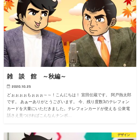
雑 談 館 ～秋編～
2020.10.25
どぉぉぉぉもぉぉぉ～～！こんにちは！ 宣田伝蔵です。 阿戸熱太郎
です。 あぁーありがとうございます。 今、残り度数3のテレフォン
カードを大量にいただきました。テレフォンカードが使える 公衆電
話さえ見つければこんなんナンボ…
デザイン