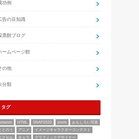
成功例
広告の豆知識
投票館ブログ
ホームページ館
その他
未分類
タグ
Amazon
HTML
SNAP2020
zoom
おもしろい写真
ととのう
アニメ
イメージキャラクターコンテスト
エクセル
キャラ
グラフィックデザイナー