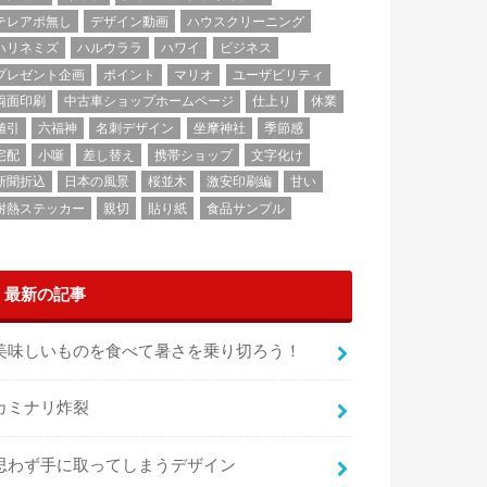
テレアポ無し
デザイン動画
ハウスクリーニング
ハリネミズ
ハルウララ
ハワイ
ビジネス
プレゼント企画
ポイント
マリオ
ユーザビリティ
両面印刷
中古車ショップホームページ
仕上り
休業
値引
六福神
名刺デザイン
坐摩神社
季節感
宅配
小噺
差し替え
携帯ショップ
文字化け
新聞折込
日本の風景
桜並木
激安印刷編
甘い
耐熱ステッカー
親切
貼り紙
食品サンプル
最新の記事
美味しいものを食べて暑さを乗り切ろう！
カミナリ炸裂
思わず手に取ってしまうデザイン