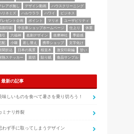
テレアポ無し
デザイン動画
ハウスクリーニング
ハリネミズ
ハルウララ
ハワイ
ビジネス
プレゼント企画
ポイント
マリオ
ユーザビリティ
両面印刷
中古車ショップホームページ
仕上り
休業
値引
六福神
名刺デザイン
坐摩神社
季節感
宅配
小噺
差し替え
携帯ショップ
文字化け
新聞折込
日本の風景
桜並木
激安印刷編
甘い
耐熱ステッカー
親切
貼り紙
食品サンプル
最新の記事
美味しいものを食べて暑さを乗り切ろう！
カミナリ炸裂
思わず手に取ってしまうデザイン