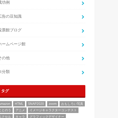
成功例
広告の豆知識
投票館ブログ
ホームページ館
その他
未分類
タグ
Amazon
HTML
SNAP2020
zoom
おもしろい写真
ととのう
アニメ
イメージキャラクターコンテスト
エクセル
キャラ
グラフィックデザイナー