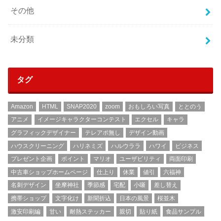
その他
未分類
タグ
Amazon
HTML
SNAP2020
zoom
おもしろい写真
ととのう
アニメ
イメージキャラクターコンテスト
エクセル
キャラ
グラフィックデザイナー
テレアポ無し
デザイン動画
ハウスクリーニング
ハリネミズ
ハルウララ
ハワイ
ビジネス
プレゼント企画
ポイント
マリオ
ユーザビリティ
両面印刷
中古車ショップホームページ
仕上り
休業
値引
六福神
名刺デザイン
坐摩神社
季節感
宅配
小噺
差し替え
携帯ショップ
文字化け
新聞折込
日本の風景
桜並木
激安印刷編
甘い
耐熱ステッカー
親切
貼り紙
食品サンプル