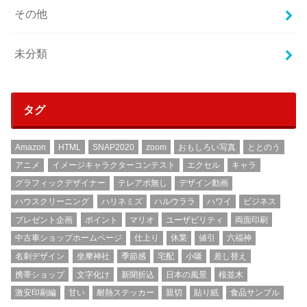
その他
未分類
タグ
Amazon
HTML
SNAP2020
zoom
おもしろい写真
ととのう
アニメ
イメージキャラクターコンテスト
エクセル
キャラ
グラフィックデザイナー
テレアポ無し
デザイン動画
ハウスクリーニング
ハリネミズ
ハルウララ
ハワイ
ビジネス
プレゼント企画
ポイント
マリオ
ユーザビリティ
両面印刷
中古車ショップホームページ
仕上り
休業
値引
六福神
名刺デザイン
坐摩神社
季節感
宅配
小噺
差し替え
携帯ショップ
文字化け
新聞折込
日本の風景
桜並木
激安印刷編
甘い
耐熱ステッカー
親切
貼り紙
食品サンプル