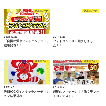
投票館ブログ
投票館ブログ
2021.10.27
2017.2.27
『自慢の愛車フォトコンテスト』
フォトコンテスト始まりまし
結果発表！！
た！！
投票館ブログ
投票館ブログ
2017.4.5
2019.11.6
天SHOCK!イメキャラオーディシ
感動のフィナーレ！「働く姿フォ
ョン結果発表！！
トコンテスト」！