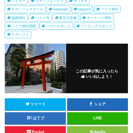
バイカー
ラガッツォバイク
カワサキ
ラガッツォスタイル
kawasaki
ragazzo
バイク神社
福徳神社
バイク寺
東京日本橋
オートバイ神社
バイク神社関西
パワースポット
ツーリングスポット
ラガッツォ
この記事が気に入ったら
いいねしよう！
ツイート
シェア
はてブ
LINE
Pocket
feedly