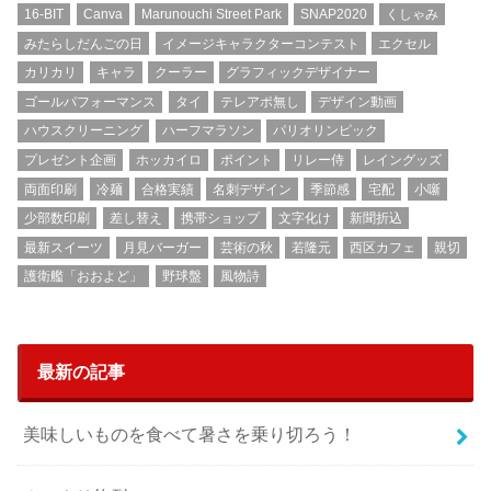
16-BIT
Canva
Marunouchi Street Park
SNAP2020
くしゃみ
みたらしだんごの日
イメージキャラクターコンテスト
エクセル
カリカリ
キャラ
クーラー
グラフィックデザイナー
ゴールパフォーマンス
タイ
テレアポ無し
デザイン動画
ハウスクリーニング
ハーフマラソン
パリオリンピック
プレゼント企画
ホッカイロ
ポイント
リレー侍
レイングッズ
両面印刷
冷麺
合格実績
名刺デザイン
季節感
宅配
小噺
少部数印刷
差し替え
携帯ショップ
文字化け
新聞折込
最新スイーツ
月見バーガー
芸術の秋
若隆元
西区カフェ
親切
護衛艦「おおよど」
野球盤
風物詩
最新の記事
美味しいものを食べて暑さを乗り切ろう！