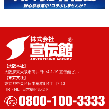
【大阪本社】
大阪府東大阪市高井田中4-1-19 宣伝館ビル
【東京支社】
東京都中央区日本橋本町4丁目7-10
HR・NET日本橋ビル２Ｆ