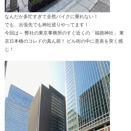
なんだか多忙すぎて全然バイクに乗れない！
でも、出張先でも神社巡りやってます！
今回は～ 弊社の東京事務所のすぐ近くの「福徳神社」 東
京日本橋のコレドの真ん前！ ビル街の中に意表を突く感
じ！