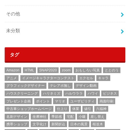
その他
未分類
タグ
Amazon
HTML
SNAP2020
zoom
おもしろい写真
ととのう
アニメ
イメージキャラクターコンテスト
エクセル
キャラ
グラフィックデザイナー
テレアポ無し
デザイン動画
ハウスクリーニング
ハリネミズ
ハルウララ
ハワイ
ビジネス
プレゼント企画
ポイント
マリオ
ユーザビリティ
両面印刷
中古車ショップホームページ
仕上り
休業
値引
六福神
名刺デザイン
坐摩神社
季節感
宅配
小噺
差し替え
携帯ショップ
文字化け
新聞折込
日本の風景
桜並木