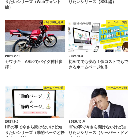
りたいシリーズ（Webフォント
りたいシリーズ（SSL編）
編）
バイク神社巡り
ホームページ館
2021.2.12
2021.11.4
カワサキ AR50でバイク神社参
初めてでも安心！低コストでもで
拝！
きるホームページ制作
ホームページ館
ホームページ館
2021.6.3
2020.10.9
HPの事で今さら聞けないけど知
HPの事で今さら聞けないけど知
りたいシリーズ（動的ページと静
りたいシリーズ（サーバー・ドメ