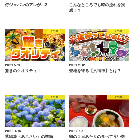
侍ジャパンのアレが…2
こんなところでも時の流れを実
感！？
その他
その他
2021.5.11
2021.11.12
驚きのクオリティ！
聖地を守る【六福神】とは？
その他
その他
2022.6.16
2024.5.1
紫陽花（あじさい）の季節
卵の１日あたりの食べて良い数