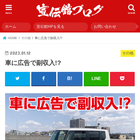
menu
search
ホーム
宣伝館HPを見る
お問い合わせ
HOME
その他
車に広告で副収入!?
2023.01.12
その他
車に広告で副収入!?
LINE