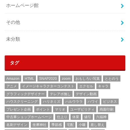
ホームページ館
その他
未分類
タグ
Amazon
HTML
SNAP2020
zoom
おもしろい写真
ととのう
アニメ
イメージキャラクターコンテスト
エクセル
キャラ
グラフィックデザイナー
テレアポ無し
デザイン動画
ハウスクリーニング
ハリネミズ
ハルウララ
ハワイ
ビジネス
プレゼント企画
ポイント
マリオ
ユーザビリティ
両面印刷
中古車ショップホームページ
仕上り
休業
値引
六福神
名刺デザイン
坐摩神社
季節感
宅配
小噺
差し替え