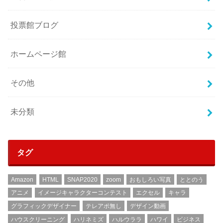
投票館ブログ
ホームページ館
その他
未分類
タグ
Amazon
HTML
SNAP2020
zoom
おもしろい写真
ととのう
アニメ
イメージキャラクターコンテスト
エクセル
キャラ
グラフィックデザイナー
テレアポ無し
デザイン動画
ハウスクリーニング
ハリネミズ
ハルウララ
ハワイ
ビジネス