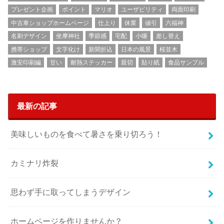
プレゼント企画
ポイント
マリオ
ユーザビリティ
両面印刷
中古車ショップホームページ
仕上り
休業
値引
六福神
名刺デザイン
坐摩神社
季節感
宅配
小噺
差し替え
携帯ショップ
文字化け
新聞折込
日本の風景
桜並木
激安印刷編
甘い
耐熱ステッカー
親切
貼り紙
食品サンプル
最新の記事
美味しいものを食べて暑さを乗り切ろう！
カミナリ炸裂
思わず手に取ってしまうデザイン
ホームページを作りませんか？