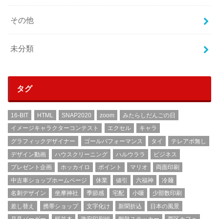
その他
未分類
タグ
16-BIT
HTML
SNAP2020
zoom
みたらしだんごの日
イメージキャラクターコンテスト
エクセル
キャラ
グラフィックデザイナー
ゴールパフォーマンス
タイ
テレアポ無し
デザイン動画
ハウスクリーニング
ハルウララ
ビジネス
プレゼント企画
ホッカイロ
ポイント
マリオ
両面印刷
中古車ショップホームページ
休業
値引
六福神
冷麺
名刺デザイン
坐摩神社
季節感
宅配
小噺
少部数印刷
差し替え
携帯ショップ
文字化け
新聞折込
日本の風景