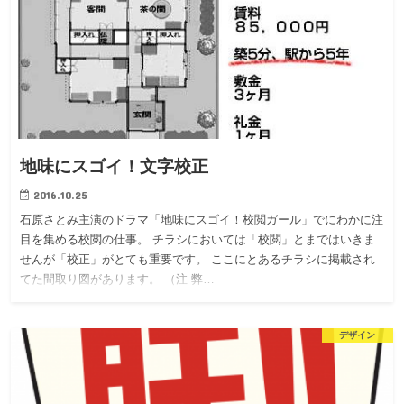
地味にスゴイ！文字校正
2016.10.25
石原さとみ主演のドラマ「地味にスゴイ！校閲ガール」でにわかに注
目を集める校閲の仕事。 チラシにおいては「校閲」とまではいきま
せんが「校正」がとても重要です。 ここにとあるチラシに掲載され
てた間取り図があります。 （注 弊…
デザイン