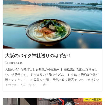
大阪のバイク神社巡りのはずが！
2021.03.15
大阪の枠から飛び出し香川県の小豆島へ！ 高松港から船に乗りまし
た。始発便です。 お決まりの「船でうどん」！ やはり早朝は空気が
澄んでてキレイ！ 小豆島を１周！ 天気も良く最高でした。 神社をい
くつか回ったのですが、 一番…
バイク神社巡り