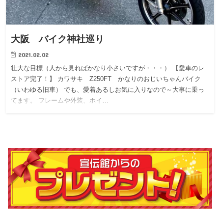
大阪 バイク神社巡り
2021.02.02
壮大な目標（人から見ればかなり小さいですが・・・） 【愛車のレ
ストア完了！】 カワサキ Z250FT かなりのおじいちゃんバイク
（いわゆる旧車） でも、愛着あるしお気に入りなので～大事に乗っ
てます。 フレームや外装、ホイ…