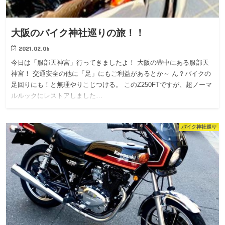
大阪のバイク神社巡りの旅！！
2021.02.06
今日は「服部天神宮」行ってきましたよ！ 大阪の豊中にある服部天
神宮！ 交通安全の他に「足」にもご利益があるとか～ ん？バイクの
足回りにも！と無理やりこじつける。 このZ250FTですが、超ノーマ
ルルックにレストアしました…
バイク神社巡り