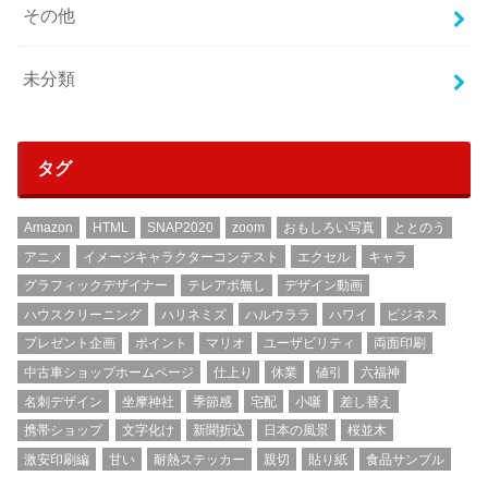
その他
未分類
タグ
Amazon
HTML
SNAP2020
zoom
おもしろい写真
ととのう
アニメ
イメージキャラクターコンテスト
エクセル
キャラ
グラフィックデザイナー
テレアポ無し
デザイン動画
ハウスクリーニング
ハリネミズ
ハルウララ
ハワイ
ビジネス
プレゼント企画
ポイント
マリオ
ユーザビリティ
両面印刷
中古車ショップホームページ
仕上り
休業
値引
六福神
名刺デザイン
坐摩神社
季節感
宅配
小噺
差し替え
携帯ショップ
文字化け
新聞折込
日本の風景
桜並木
激安印刷編
甘い
耐熱ステッカー
親切
貼り紙
食品サンプル