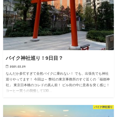
バイク神社巡り！9日目？
2021.03.29
なんだか多忙すぎて全然バイクに乗れない！ でも、出張先でも神社
巡りやってます！ 今回は～ 弊社の東京事務所のすぐ近くの「福徳神
社」 東京日本橋のコレドの真ん前！ ビル街の中に意表を突く感じ！
コーヒー買うの我慢して130…
バイク神社巡り