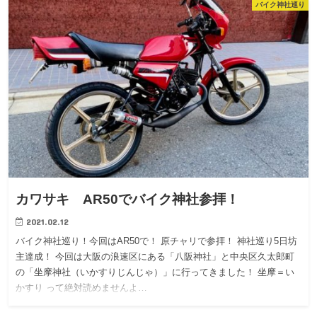
バイク神社巡り
カワサキ AR50でバイク神社参拝！
2021.02.12
バイク神社巡り！今回はAR50で！ 原チャリで参拝！ 神社巡り5日坊
主達成！ 今回は大阪の浪速区にある「八阪神社」と中央区久太郎町
の「坐摩神社（いかすりじんじゃ）」に行ってきました！ 坐摩＝い
かすり って絶対読めませんよ…