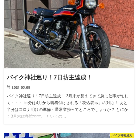
バイク神社巡り！7日坊主達成！
2021.03.05
バイク神社巡り！7日坊主達成！ 3月末が見えてきて急に仕事が忙し
く・・・ 半分は4月から義務付けされる「税込表示」の対応！ あと
半分はコロナ明けの準備・通常業務ってところでしょうか？ とにか
く3月末は多忙です。 というの…
バイク神社巡り