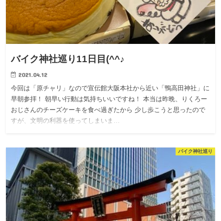
バイク神社巡り11日目(^^♪
2021.04.12
今回は「原チャリ」なので宣伝館大阪本社から近い「鴨高田神社」に
早朝参拝！ 朝早い行動は気持ちいいですね！ 本当は昨晩、りくろー
おじさんのチーズケーキを食べ過ぎたから 少し歩こうと思ったので
すが、文明の利器を使ってしまいま…
バイク神社巡り