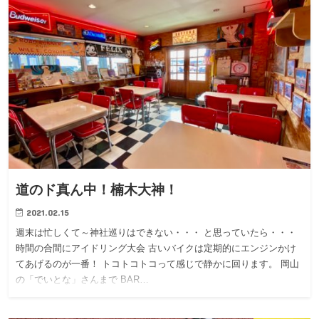
道のド真ん中！楠木大神！
2021.02.15
週末は忙しくて～神社巡りはできない・・・ と思っていたら・・・
時間の合間にアイドリング大会 古いバイクは定期的にエンジンかけ
てあげるのが一番！ トコトコトコって感じで静かに回ります。 岡山
の「でいとな」さんまで BAR…