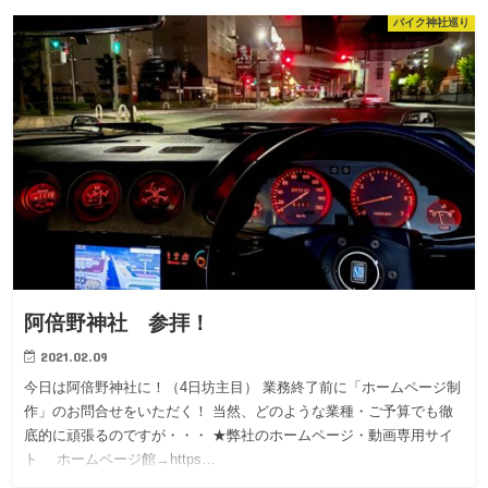
バイク神社巡り
阿倍野神社 参拝！
2021.02.09
今日は阿倍野神社に！（4日坊主目） 業務終了前に「ホームページ制
作」のお問合せをいただく！ 当然、どのような業種・ご予算でも徹
底的に頑張るのですが・・・ ★弊社のホームページ・動画専用サイ
ト ホームページ館→https…