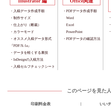
Illustrator 編
Office関連
・入稿データ作成手順
・PDFデータ作成手順
・制作サイズ
Word
・仕上がり（断裁）
Excel
・カラーモード
PowerPoint
・オススメ入稿データ形式
・PDFデータの確認方法
『PDF/X-1a』
・データを軽くする裏技
・InDesignの入稿方法
・入稿セルフチェックシート
このページを見た
|
印刷料金表
いい