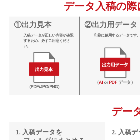
データ入稿の際
①出力見本
②出力用データ
入稿データが正しい内容か確認
印刷に使用するデータです
するため、必ずご用意くださ
い。
（
AI
or
PDF
データ）
(PDF/JPG/PNG)
デー
1. 入稿データを
2. 入稿