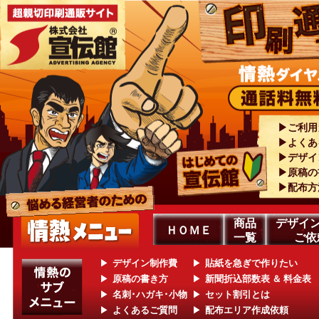
ご利用
よくあ
デザイ
原稿の
配布方
商品
デザイン
ＨＯＭＥ
一覧
ご依
デザイン制作費
貼紙を急ぎで作りたい
原稿の書き方
新聞折込部数表 ＆ 料金表
名刺･ハガキ･小物
セット割引とは
よくあるご質問
配布エリア作成依頼