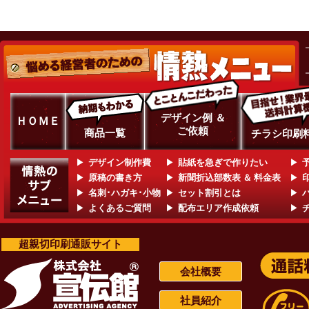
デザイン例 ＆
ＨＯＭＥ
ご依頼
商品一覧
チラシ印刷
デザイン制作費
貼紙を急ぎで作りたい
原稿の書き方
新聞折込部数表 ＆ 料金表
名刺･ハガキ･小物
セット割引とは
よくあるご質問
配布エリア作成依頼
超親切印刷通販サイト
会社概要
社員紹介