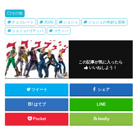
その他
チョコレート
JOJO
ジョジョ
ジョジョの奇妙な冒険
ジョジョ×ゴディバ
ゴディバ
この記事が気に入ったら
いいねしよう！
ツイート
シェア
はてブ
LINE
Pocket
feedly