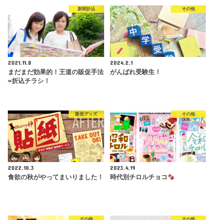
新聞折込
その他
2021.11.8
2024.2.1
まだまだ効果的！王道の販促手法
がんばれ受験生！
=折込チラシ！
販促グッズ
その他
2022.10.3
2023.4.19
食欲の秋がやってまいりました！
時代別チロルチョコ
その他
その他