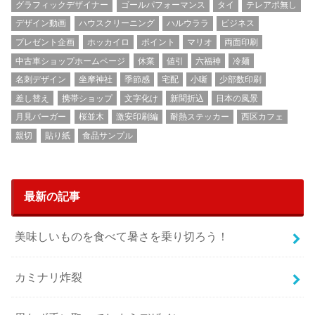
グラフィックデザイナー
ゴールパフォーマンス
タイ
テレアポ無し
デザイン動画
ハウスクリーニング
ハルウララ
ビジネス
プレゼント企画
ホッカイロ
ポイント
マリオ
両面印刷
中古車ショップホームページ
休業
値引
六福神
冷麺
名刺デザイン
坐摩神社
季節感
宅配
小噺
少部数印刷
差し替え
携帯ショップ
文字化け
新聞折込
日本の風景
月見バーガー
桜並木
激安印刷編
耐熱ステッカー
西区カフェ
親切
貼り紙
食品サンプル
最新の記事
美味しいものを食べて暑さを乗り切ろう！
カミナリ炸裂