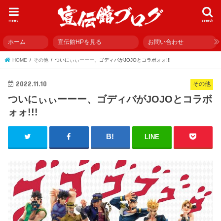
menu
search
ホーム
宣伝館HPを見る
お問い合わせ
HOME
その他
ついにぃぃーーー、ゴディバがJOJOとコラボォォ!!!
2022.11.10
その他
ついにぃぃーーー、ゴディバがJOJOとコラボ
ォォ!!!
LINE