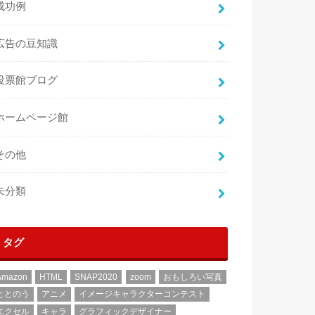
成功例
広告の豆知識
投票館ブログ
ホームページ館
その他
未分類
タグ
Amazon
HTML
SNAP2020
zoom
おもしろい写真
ととのう
アニメ
イメージキャラクターコンテスト
エクセル
キャラ
グラフィックデザイナー