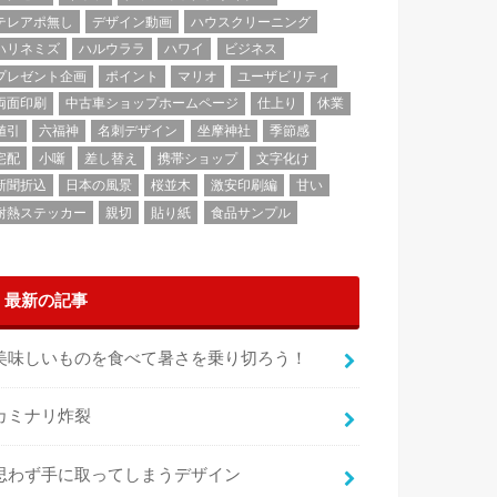
テレアポ無し
デザイン動画
ハウスクリーニング
ハリネミズ
ハルウララ
ハワイ
ビジネス
プレゼント企画
ポイント
マリオ
ユーザビリティ
両面印刷
中古車ショップホームページ
仕上り
休業
値引
六福神
名刺デザイン
坐摩神社
季節感
宅配
小噺
差し替え
携帯ショップ
文字化け
新聞折込
日本の風景
桜並木
激安印刷編
甘い
耐熱ステッカー
親切
貼り紙
食品サンプル
最新の記事
美味しいものを食べて暑さを乗り切ろう！
カミナリ炸裂
思わず手に取ってしまうデザイン