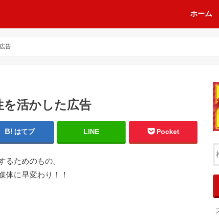
ホーム
広告
性を活かした広告
はてブ
LINE
Pocket
するためのもの。
媒体に早変わり！！