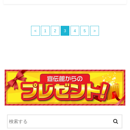
<
1
2
3
4
5
>