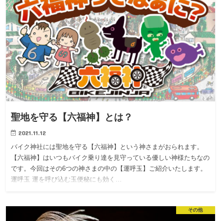
聖地を守る【六福神】とは？
2021.11.12
バイク神社には聖地を守る【六福神】という神さまがおられます。
【六福神】はいつもバイク乗り達を見守っている優しい神様たちなの
です。今回はその6つの神さまの中の【運呼玉】ご紹介いたします。
運呼玉 運を呼び込む玉便秘にも効く…
その他