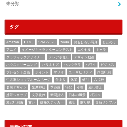
未分類
タグ
Amazon
HTML
SNAP2020
zoom
おもしろい写真
ととのう
アニメ
イメージキャラクターコンテスト
エクセル
キャラ
グラフィックデザイナー
テレアポ無し
デザイン動画
ハウスクリーニング
ハリネミズ
ハルウララ
ハワイ
ビジネス
プレゼント企画
ポイント
マリオ
ユーザビリティ
両面印刷
中古車ショップホームページ
仕上り
休業
値引
六福神
名刺デザイン
坐摩神社
季節感
宅配
小噺
差し替え
携帯ショップ
文字化け
新聞折込
日本の風景
桜並木
激安印刷編
甘い
耐熱ステッカー
親切
貼り紙
食品サンプル
最新の記事