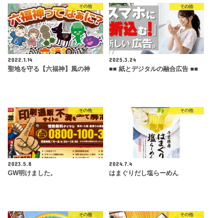
その他
その他
2022.1.14
2025.3.24
聖地を守る【六福神】風の神
■■ 紙とデジタルの融合広告 ■■
その他
その他
2023.5.8
2024.7.4
GW明けました。
はまぐりだし塩らーめん
その他
その他