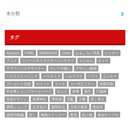
未分類
タグ
Amazon
HTML
SNAP2020
zoom
おもしろい写真
ととのう
アニメ
イメージキャラクターコンテスト
エクセル
キャラ
グラフィックデザイナー
テレアポ無し
デザイン動画
ハウスクリーニング
ハリネミズ
ハルウララ
ハワイ
ビジネス
プレゼント企画
ポイント
マリオ
ユーザビリティ
両面印刷
中古車ショップホームページ
仕上り
休業
値引
六福神
名刺デザイン
坐摩神社
季節感
宅配
小噺
差し替え
携帯ショップ
文字化け
新聞折込
日本の風景
桜並木
激安印刷編
甘い
耐熱ステッカー
親切
貼り紙
食品サンプル